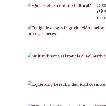
20 FE
¿Qué
Por
L